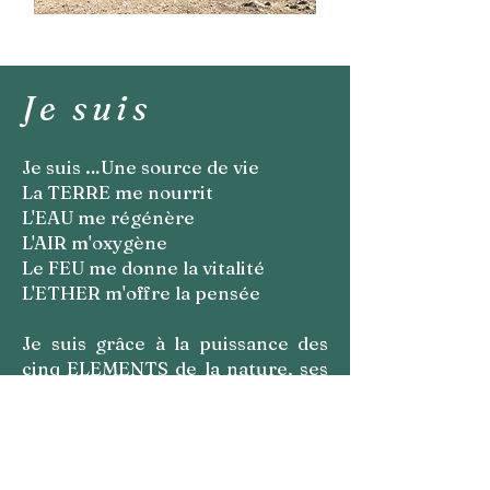
Je suis
Je suis …Une source de vie
La TERRE me nourrit
L'EAU me régénère
L'AIR m'oxygène
Le FEU me donne la vitalité
L'ETHER m'offre la pensée
Je suis grâce à la puissance des
cinq ELEMENTS de la nature, ses
mystères et ses subtilités
m'éveillent à la MAGIE.
Je suis en lien avec tous les êtres
VIVANTS.